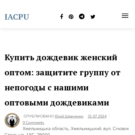
Skip
to
IACPU
content
TOG
NAVI
Купить дождевик женский
оптом: защитите группу от
непогоды с нашими
оптовыми дождевиками
ОПУБЛІКОВАНО
Юрій Шевченко
31.07.2024
0 Comments
Хмельницька область, Хмельницький, вул. Січових