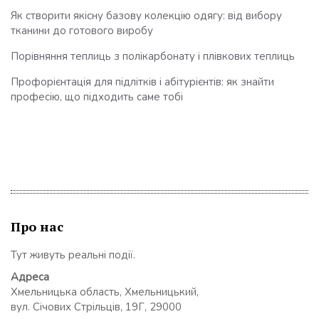
Як створити якісну базову колекцію одягу: від вибору
тканини до готового виробу
Порівняння теплиць з полікарбонату і плівкових теплиць
Профорієнтація для підлітків і абітурієнтів: як знайти
професію, що підходить саме тобі
Про нас
Тут живуть реальні події.
Адреса
Хмельницька область, Хмельницький,
вул. Січових Стрільців, 19Г, 29000