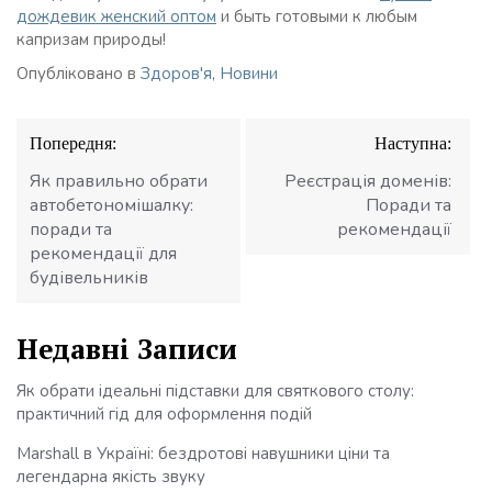
дождевик женский оптом
и быть готовыми к любым
капризам природы!
Опубліковано в
Здоров'я
,
Новини
Навігація
Попередня:
Наступна:
записів
Як правильно обрати
Реєстрація доменів:
автобетономішалку:
Поради та
поради та
рекомендації
рекомендації для
будівельників
Недавні Записи
Як обрати ідеальні підставки для святкового столу:
практичний гід для оформлення подій
Marshall в Україні: бездротові навушники ціни та
легендарна якість звуку